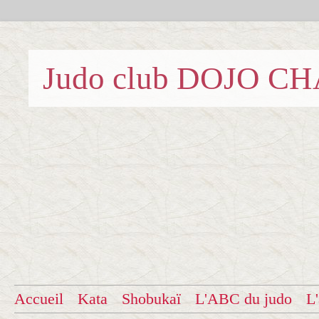
Judo club DOJO C
Accueil
Kata
Shobukaï
L'ABC du judo
L'