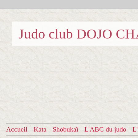
Judo club DOJO C
Accueil
Kata
Shobukaï
L'ABC du judo
L'