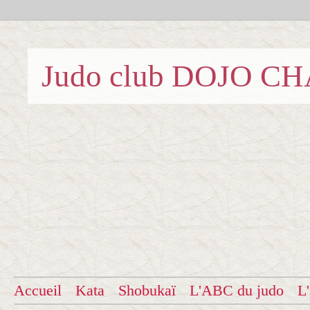
Judo club DOJO C
Accueil
Kata
Shobukaï
L'ABC du judo
L'