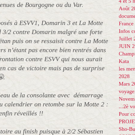
4 et 5
venues de Bourgogne ou du Var.
Août 2
docume
osés à ESVV1, Domarin 3 et La Motte
France
 3/2 contre Domarin malgré une forte
Infos 
Juillet
tan puis on se ressaisit contre La Motte
JUIN 20
rs n’étant pas encore bien rentrés dans
Champi
frontation contre ESVV qui nous aurait
Kata
 en cas de victoire mais pas de surprise
les me
.
2028
Mars 2
voyage
bleau de la consolante avec démarrage
Novem
u calendrier on retombe sur la Motte 2 :
...2è v
enfin réveillés !!
Pour co
PROJE
Sho-Bu
oire au finish puisque à 2/2 Sébastien