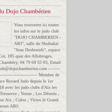
 du Dojo Chambérien
Vous trouverez ici toutes
les infos sur le judo club
"DOJO CHAMBERIEN -
ARJ", salle du Shobukai
"Jean Desboeufs", espace
Cot, 185 quai des Allobroges,
Chambéry, 04 79 69 55 03, Email
club@dojochamberien.com --------
-------------------------- Membre de
ance Revard Judo depuis le 1er
18 avec les judo clubs d'Aix les
 Tresserve ; Yenne ; Les Déserts ;
ur Aix ; Culoz ; Virieu le Grand.
ternet ARJ: