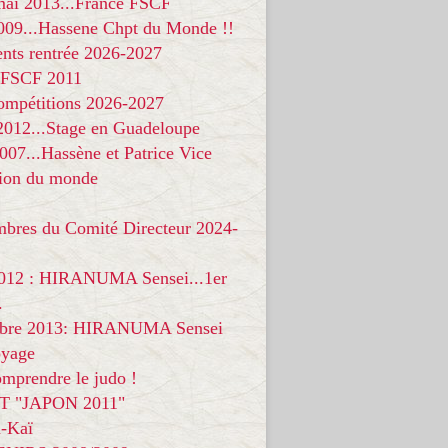
 mai 2013...France FSCF
009...Hassene Chpt du Monde !!
nts rentrée 2026-2027
 FSCF 2011
compétitions 2026-2027
 2012...Stage en Guadeloupe
07...Hassène et Patrice Vice
on du monde
mbres du Comité Directeur 2024-
012 : HIRANUMA Sensei...1er
.
bre 2013: HIRANUMA Sensei
oyage
mprendre le judo !
T "JAPON 2011"
-Kaï