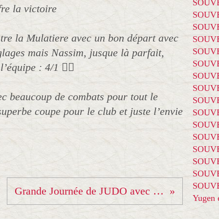
SOUVE
fre la victoire
SOUVE
SOUVE
ntre la Mulatiere avec un bon départ avec
SOUVE
églages mais Nassim, jusque là parfait,
SOUVE
SOUVE
’équipe : 4/1 😵‍💫
SOUVE
SOUVE
vec beaucoup de combats pour tout le
SOUVE
uperbe coupe pour le club et juste l’envie
SOUVE
SOUVE
SOUVE
SOUVE
SOUVE
SOUVE
SOUVE
Grande Journée de JUDO avec Marc Pérard et Pierre Blanc
Yugen é