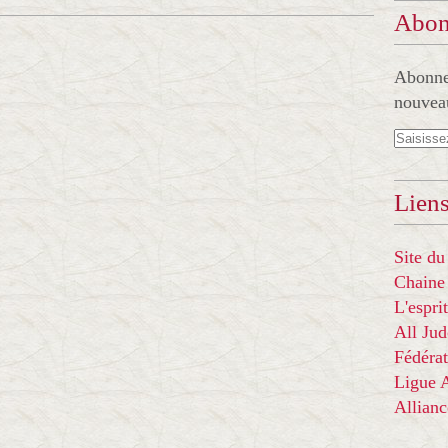
Abon
Abonnez
nouveau
Liens
Site du
Chaine
L'espr
All Ju
Fédérat
Ligue
Allian