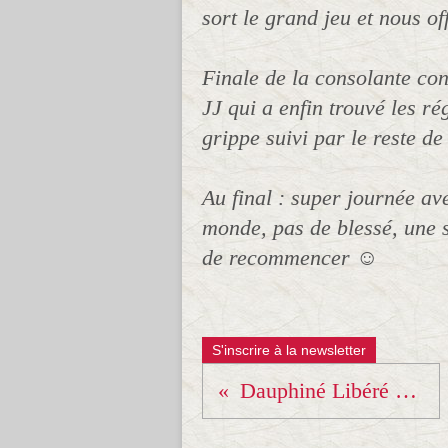
sort le grand jeu et nous of
Finale de la consolante co
JJ qui a enfin trouvé les r
grippe suivi par le reste de l
Au final : super journée a
monde, pas de blessé, une s
de recommencer
☺️
S'inscrire à la newsletter
Dauphiné Libéré mercredi 16 fevrier