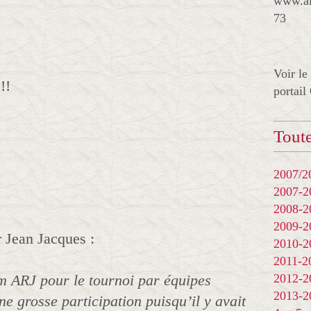
www.al
73
Voir le
!!
portail
Toute
2007/20
2007-
2008-
2009-
 Jean Jacques :
2010-
2011-
m ARJ pour le tournoi par équipes
2012-
2013-
 grosse participation puisqu’il y avait