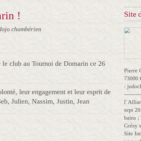
rin !
Site
dojo chambérien
e le club au Tournoi de Domarin ce 26
Pierre 
73000 
: judo
lonté, leur engagement et leur esprit de
--------
eb, Julien, Nassim, Justin, Jean
l' Alli
sept 20
bains ;
Grésy s
Site In