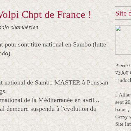
olpi Chpt de France !
Site
dojo chambérien
t pour sont titre national en Sambo (lutte
udo)
Pierre 
73000 
: judo
nnat national de Sambo MASTER à Poussan
--------
gs.
l' Alli
national de la Méditerranée en avril...
sept 20
onal demeure suspendu à l'évolution du
bains ;
Grésy s
Site In