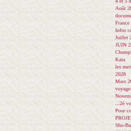
4 et 5
Août 2
docume
France
Infos 
Juillet
JUIN 20
Champi
Kata
les me
2028
Mars 2
voyage
Novem
...2è v
Pour co
PROJE
Sho-Bu