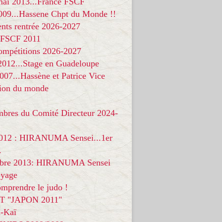
 mai 2013...France FSCF
009...Hassene Chpt du Monde !!
nts rentrée 2026-2027
 FSCF 2011
compétitions 2026-2027
 2012...Stage en Guadeloupe
07...Hassène et Patrice Vice
on du monde
mbres du Comité Directeur 2024-
012 : HIRANUMA Sensei...1er
.
bre 2013: HIRANUMA Sensei
oyage
mprendre le judo !
T "JAPON 2011"
-Kaï