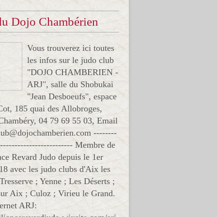
 du Dojo Chambérien
Vous trouverez ici toutes
les infos sur le judo club
"DOJO CHAMBERIEN -
ARJ", salle du Shobukai
"Jean Desboeufs", espace
Cot, 185 quai des Allobroges,
Chambéry, 04 79 69 55 03, Email
club@dojochamberien.com --------
-------------------------- Membre de
ance Revard Judo depuis le 1er
18 avec les judo clubs d'Aix les
 Tresserve ; Yenne ; Les Déserts ;
ur Aix ; Culoz ; Virieu le Grand.
ternet ARJ: