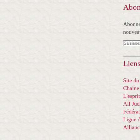
Abon
Abonnez
nouveau
Liens
Site du
Chaine
L'espr
All Ju
Fédérat
Ligue
Allian