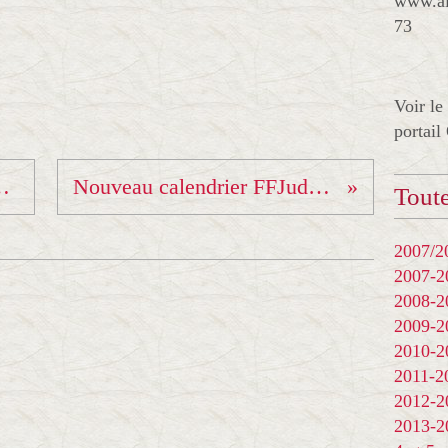
www.al
73
Voir le
portail
ssage de grades !!!
Nouveau calendrier FFJudo, version 4, fev 2022
Toute
2007/20
2007-
2008-
2009-
2010-
2011-
2012-
2013-