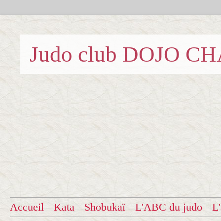
Judo club DOJO C
Accueil
Kata
Shobukaï
L'ABC du judo
L'