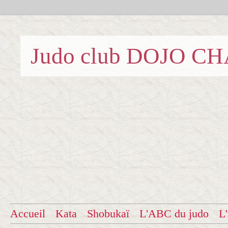
Judo club DOJO C
Accueil
Kata
Shobukaï
L'ABC du judo
L'