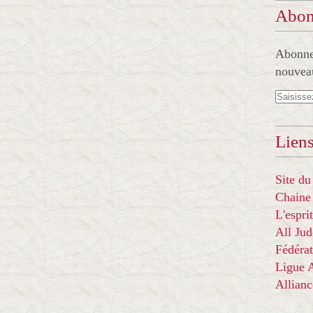
Abon
Abonnez
nouveau
Liens
Site du
Chaine
L'espr
All Ju
Fédérat
Ligue
Allian