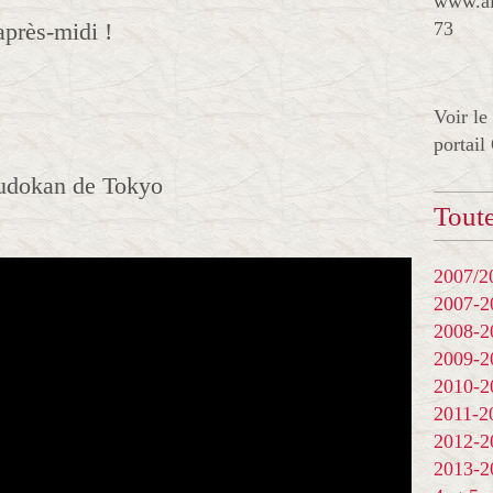
www.al
après-midi !
73
Voir le
portail
udokan de Tokyo
Toute
2007/20
2007-
2008-
2009-
2010-
2011-
2012-
2013-