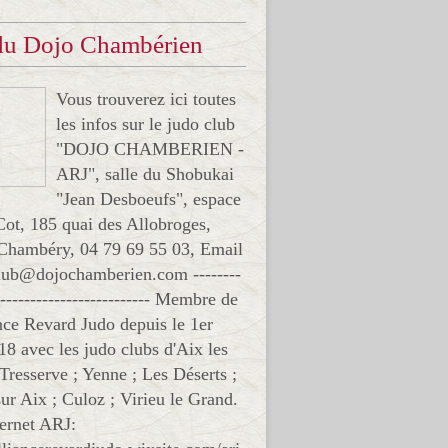
 du Dojo Chambérien
Vous trouverez ici toutes
les infos sur le judo club
"DOJO CHAMBERIEN -
ARJ", salle du Shobukai
"Jean Desboeufs", espace
Cot, 185 quai des Allobroges,
Chambéry, 04 79 69 55 03, Email
club@dojochamberien.com --------
-------------------------- Membre de
ance Revard Judo depuis le 1er
18 avec les judo clubs d'Aix les
 Tresserve ; Yenne ; Les Déserts ;
ur Aix ; Culoz ; Virieu le Grand.
ternet ARJ: