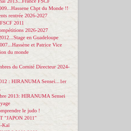
 mai 2013...France FSCF
009...Hassene Chpt du Monde !!
nts rentrée 2026-2027
 FSCF 2011
compétitions 2026-2027
 2012...Stage en Guadeloupe
07...Hassène et Patrice Vice
on du monde
mbres du Comité Directeur 2024-
012 : HIRANUMA Sensei...1er
.
bre 2013: HIRANUMA Sensei
oyage
mprendre le judo !
T "JAPON 2011"
-Kaï