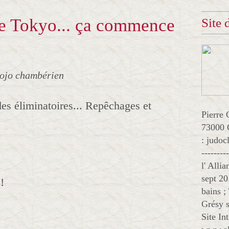
de Tokyo... ça commence
Site
dojo chambérien
s éliminatoires... Repêchages et
Pierre 
73000 
: judo
--------
l' Alli
sept 20
!
bains ;
Grésy s
Site In