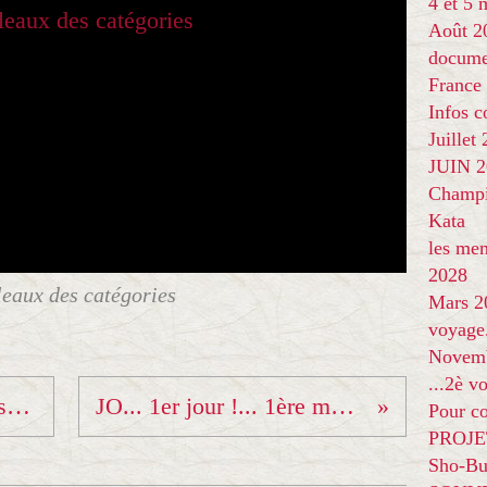
4 et 5
Août 2
docume
France
Infos 
Juillet
JUIN 20
Champi
Kata
les me
2028
leaux des catégories
Mars 2
voyage
Novem
...2è v
Pass sanitaire dans les salles de sport début août...
JO... 1er jour !... 1ère médaille !... 1er supporter... !
Pour co
PROJE
Sho-Bu