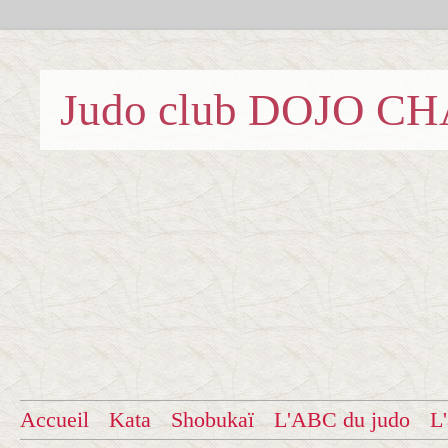
Judo club DOJO C
Accueil
Kata
Shobukaï
L'ABC du judo
L'