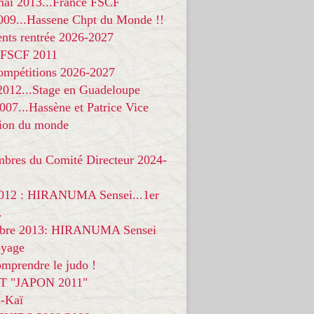
 mai 2013...France FSCF
009...Hassene Chpt du Monde !!
nts rentrée 2026-2027
 FSCF 2011
compétitions 2026-2027
 2012...Stage en Guadeloupe
07...Hassène et Patrice Vice
on du monde
mbres du Comité Directeur 2024-
012 : HIRANUMA Sensei...1er
.
bre 2013: HIRANUMA Sensei
oyage
mprendre le judo !
T "JAPON 2011"
-Kaï