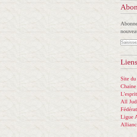
Abon
Abonnez
nouveau
Liens
Site du
Chaine
L'espr
All Ju
Fédérat
Ligue
Allian