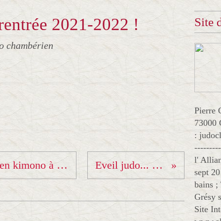
 rentrée 2021-2022 !
Site
jo chambérien
Pierre 
73000 
: judo
--------
l' Alli
Samedi 3 juillet... tous en kimono à la "fête du sport"!
Eveil judo... Bravo !!!!
sept 20
bains ;
Grésy s
Site In