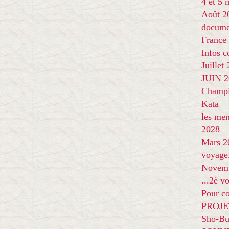
4 et 5
Août 2
docume
France
Infos 
Juillet
JUIN 20
Champi
Kata
les me
2028
Mars 2
voyage
Novem
...2è v
Pour co
PROJE
Sho-Bu