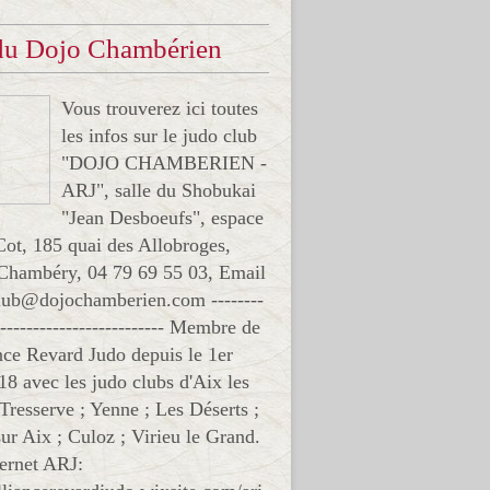
 du Dojo Chambérien
Vous trouverez ici toutes
les infos sur le judo club
"DOJO CHAMBERIEN -
ARJ", salle du Shobukai
"Jean Desboeufs", espace
Cot, 185 quai des Allobroges,
Chambéry, 04 79 69 55 03, Email
club@dojochamberien.com --------
-------------------------- Membre de
ance Revard Judo depuis le 1er
18 avec les judo clubs d'Aix les
 Tresserve ; Yenne ; Les Déserts ;
ur Aix ; Culoz ; Virieu le Grand.
ternet ARJ: