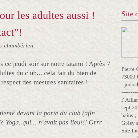
Pour les adultes aussi !
Site
tact"!
jo chambérien
s ce jeudi soir sur notre tatami ! Après 7
Pierre 
ltes du club... cela fait du bien de
73000 
e respect des mesures sanitaires !
: judo
--------
l' Alli
sept 20
tienté devant la porte du club (afin
bains ;
e Yoga..qui... n'avait pas lieu!!! Grrr
Grésy s
Site In