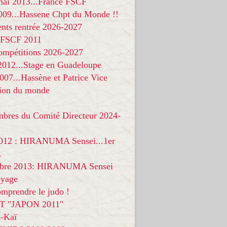
 mai 2013...France FSCF
009...Hassene Chpt du Monde !!
nts rentrée 2026-2027
 FSCF 2011
compétitions 2026-2027
 2012...Stage en Guadeloupe
07...Hassène et Patrice Vice
on du monde
mbres du Comité Directeur 2024-
012 : HIRANUMA Sensei...1er
.
bre 2013: HIRANUMA Sensei
oyage
mprendre le judo !
T "JAPON 2011"
-Kaï