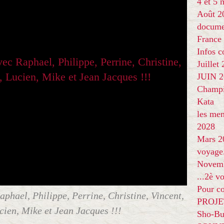
4 et 5
Août 2
docume
France
Infos 
Juillet
JUIN 20
Champi
Kata
les me
2028
Mars 2
voyage
Novem
...2è v
Pour co
aphael, Philippe, Perrine, Christine, Vincent,
PROJE
cien, Mike et Jean Jacques !!!
Sho-Bu