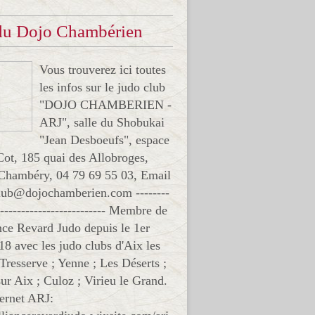
 du Dojo Chambérien
Vous trouverez ici toutes
les infos sur le judo club
"DOJO CHAMBERIEN -
ARJ", salle du Shobukai
"Jean Desboeufs", espace
Cot, 185 quai des Allobroges,
Chambéry, 04 79 69 55 03, Email
club@dojochamberien.com --------
-------------------------- Membre de
ance Revard Judo depuis le 1er
18 avec les judo clubs d'Aix les
 Tresserve ; Yenne ; Les Déserts ;
ur Aix ; Culoz ; Virieu le Grand.
ternet ARJ: