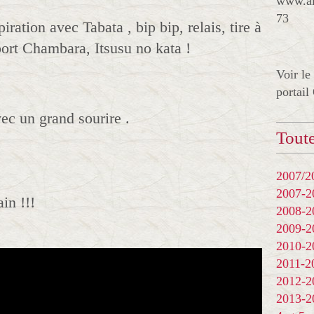
www.al
73
ation avec Tabata , bip bip, relais, tire à
Sport Chambara, Itsusu no kata !
Voir le
portail
vec un grand sourire .
Toute
2007/20
2007-
in !!!
2008-
2009-
2010-
2011-
2012-
2013-