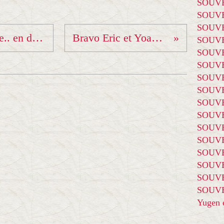
SOUVE
SOUVE
SOUVE
Championnat du Monde.. en direct !
Bravo Eric et Yoann !!!
SOUVE
SOUVE
SOUVE
SOUVE
SOUVE
SOUVE
SOUVE
SOUVE
SOUVE
SOUVE
SOUVE
SOUVE
SOUVE
Yugen é