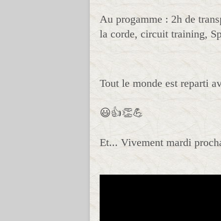
Au progamme : 2h de transpir
la corde, circuit training, 
Tout le monde est reparti a
😃👍👏💪
Et... Vivement mardi procha