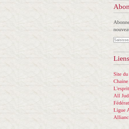
Abon
Abonnez
nouveau
Liens
Site du
Chaine
L'espr
All Ju
Fédérat
Ligue
Allian