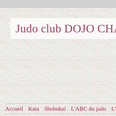
Judo club DOJO C
Accueil
Kata
Shobukaï
L'ABC du judo
L'