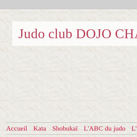
Judo club DOJO C
Accueil
Kata
Shobukaï
L'ABC du judo
L'