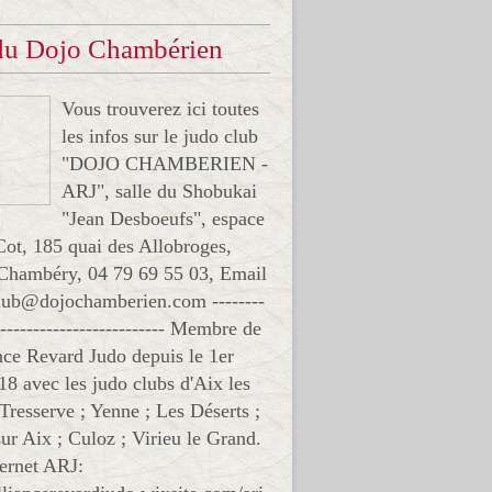
 du Dojo Chambérien
Vous trouverez ici toutes
les infos sur le judo club
"DOJO CHAMBERIEN -
ARJ", salle du Shobukai
"Jean Desboeufs", espace
Cot, 185 quai des Allobroges,
Chambéry, 04 79 69 55 03, Email
club@dojochamberien.com --------
-------------------------- Membre de
ance Revard Judo depuis le 1er
18 avec les judo clubs d'Aix les
 Tresserve ; Yenne ; Les Déserts ;
ur Aix ; Culoz ; Virieu le Grand.
ternet ARJ: