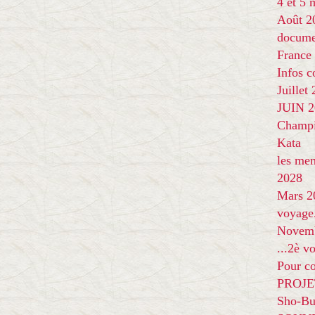
4 et 5
Août 2
docume
France
Infos 
Juillet
JUIN 20
Champi
Kata
les me
2028
Mars 2
voyage
Novem
...2è v
Pour co
PROJE
Sho-Bu