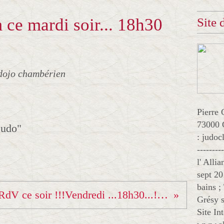
 ce mardi soir... 18h30
Site
dojo chambérien
Pierre 
73000 
judo"
: judo
--------
l' Alli
sept 20
bains ;
RdV ce soir !!!Vendredi ...18h30...!!!! Instagram "alliance revard judo"
Grésy s
Site In