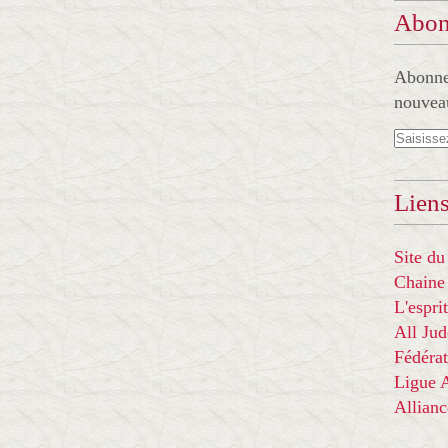
Abon
Abonnez
nouveau
Liens
Site du
Chaine
L'espr
All Ju
Fédérat
Ligue
Allian