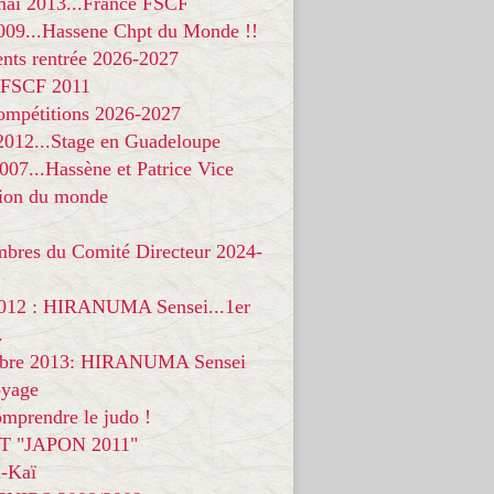
 mai 2013...France FSCF
009...Hassene Chpt du Monde !!
nts rentrée 2026-2027
 FSCF 2011
compétitions 2026-2027
 2012...Stage en Guadeloupe
07...Hassène et Patrice Vice
on du monde
mbres du Comité Directeur 2024-
012 : HIRANUMA Sensei...1er
.
bre 2013: HIRANUMA Sensei
oyage
mprendre le judo !
T "JAPON 2011"
-Kaï