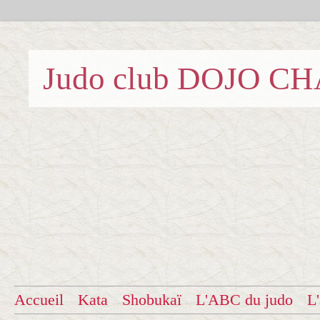
Judo club DOJO C
Accueil
Kata
Shobukaï
L'ABC du judo
L'