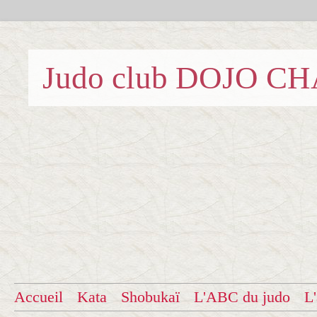
Judo club DOJO C
Accueil
Kata
Shobukaï
L'ABC du judo
L'