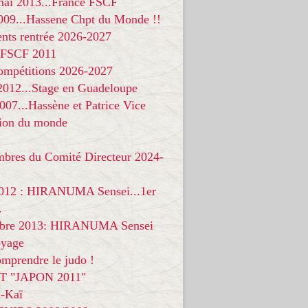
 mai 2013...France FSCF
009...Hassene Chpt du Monde !!
nts rentrée 2026-2027
 FSCF 2011
compétitions 2026-2027
 2012...Stage en Guadeloupe
07...Hassène et Patrice Vice
on du monde
mbres du Comité Directeur 2024-
012 : HIRANUMA Sensei...1er
.
bre 2013: HIRANUMA Sensei
oyage
mprendre le judo !
T "JAPON 2011"
-Kaï