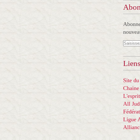
Abon
Abonnez
nouveau
Liens
Site du
Chaine
L'espr
All Ju
Fédérat
Ligue
Allian