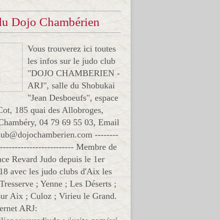
 du Dojo Chambérien
Vous trouverez ici toutes
les infos sur le judo club
"DOJO CHAMBERIEN -
ARJ", salle du Shobukai
"Jean Desboeufs", espace
Cot, 185 quai des Allobroges,
Chambéry, 04 79 69 55 03, Email
club@dojochamberien.com --------
-------------------------- Membre de
ance Revard Judo depuis le 1er
18 avec les judo clubs d'Aix les
 Tresserve ; Yenne ; Les Déserts ;
ur Aix ; Culoz ; Virieu le Grand.
ternet ARJ: