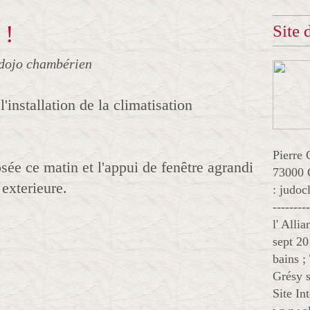
 !
Site
dojo chambérien
'installation de la climatisation
Pierre 
sée ce matin et l'appui de fenêtre agrandi
73000 
 exterieure.
: judo
--------
l' Alli
sept 20
bains ;
Grésy s
Site In