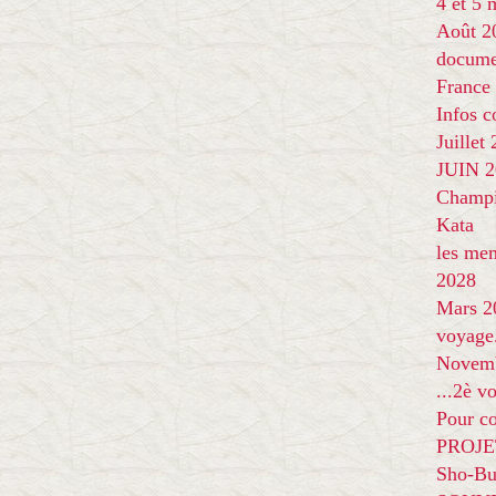
4 et 5
Août 2
docume
France
Infos 
Juillet
JUIN 20
Champi
Kata
les me
2028
Mars 2
voyage
Novem
...2è v
Pour co
PROJE
Sho-Bu