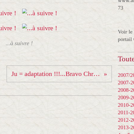
www.al
73
Voir le
portail
...à suivre !
Toute
Ju = adaptation !!!...Bravo Christine !
2007/20
2007-
2008-
2009-
2010-
2011-
2012-
2013-