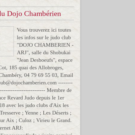
 du Dojo Chambérien
Vous trouverez ici toutes
les infos sur le judo club
"DOJO CHAMBERIEN -
ARJ", salle du Shobukai
"Jean Desboeufs", espace
Cot, 185 quai des Allobroges,
Chambéry, 04 79 69 55 03, Email
club@dojochamberien.com --------
-------------------------- Membre de
ance Revard Judo depuis le 1er
18 avec les judo clubs d'Aix les
 Tresserve ; Yenne ; Les Déserts ;
ur Aix ; Culoz ; Virieu le Grand.
ternet ARJ: