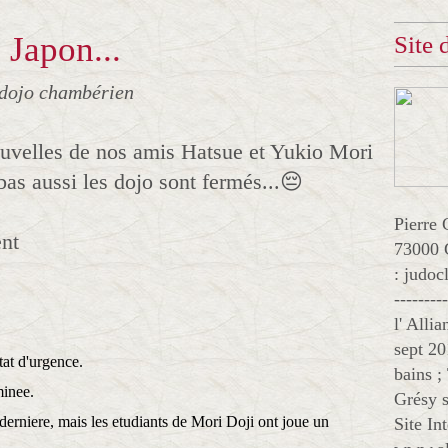
 Japon...
Site
 dojo chambérien
uvelles de nos amis Hatsue et Yukio Mori
as aussi les dojo sont fermés...😔
Pierre 
ent
73000 
: judo
--------
l' Alli
sept 20
tat d'urgence.
bains ;
minee.
Grésy s
 derniere, mais les etudiants de Mori Doji ont joue un
Site In