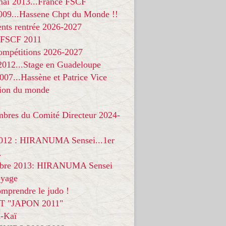
 mai 2013...France FSCF
009...Hassene Chpt du Monde !!
nts rentrée 2026-2027
 FSCF 2011
compétitions 2026-2027
 2012...Stage en Guadeloupe
07...Hassène et Patrice Vice
on du monde
mbres du Comité Directeur 2024-
012 : HIRANUMA Sensei...1er
.
bre 2013: HIRANUMA Sensei
oyage
mprendre le judo !
T "JAPON 2011"
-Kaï