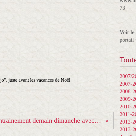
www.al
73
Voir le
portail
Toute
2007/20
o", juste avant les vacances de Noël
2007-
2008-
2009-
2010-
2011-
Entrainement demain dimanche avec Éva Bisséni! 10h00 sur instagram "landesjudo"
2012-
2013-