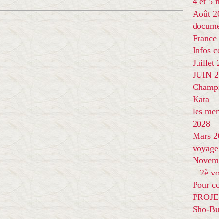
4 et 5
Août 2
docume
France
Infos 
Juillet
JUIN 20
Champi
Kata
les me
2028
Mars 2
voyage
Novem
...2è v
Pour co
PROJE
Sho-Bu