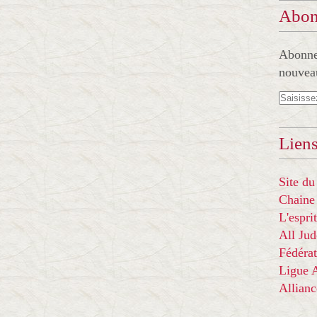
Abon
Abonnez
nouveau
Liens
Site du
Chaine
L'espr
All Ju
Fédérat
Ligue
Allian