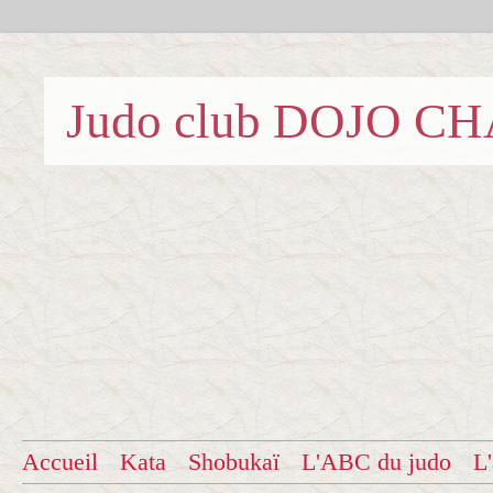
Judo club DOJO C
Accueil
Kata
Shobukaï
L'ABC du judo
L'