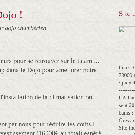
Dojo !
Site
ar dojo chambérien
eurs pour se retrouver sur le tatami...
Pierre 
p dans le Dojo pour améliorer notre
73000 
: judo
--------
'installation de la climatisation ont
l' Alli
sept 20
bains ;
Grésy s
nt par nous pour réduire les coûts.Il
Site In
investissement (16000€ au total) espéré