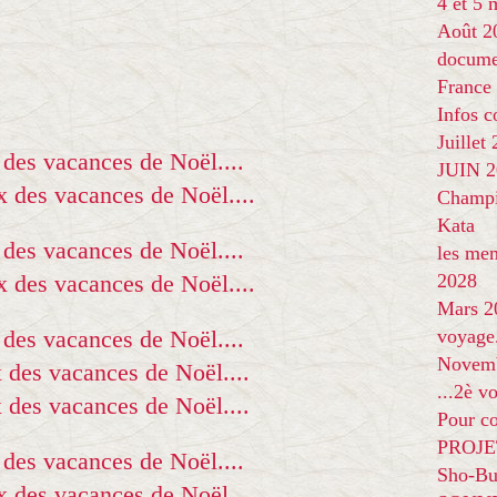
4 et 5
Août 2
docume
France
Infos 
Juillet
JUIN 20
Champi
Kata
les me
2028
Mars 2
voyage
Novem
...2è v
Pour co
PROJE
Sho-Bu