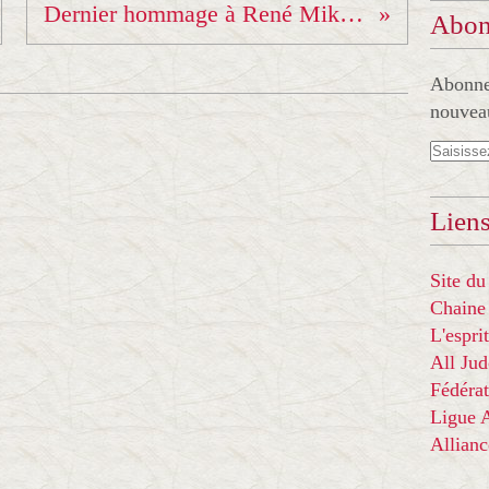
Dernier hommage à René Miksa...
Abon
Abonnez
nouveau
Liens
Site du
Chaine
L'espr
All Ju
Fédérat
Ligue
Allian