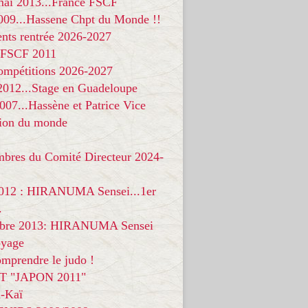
 mai 2013...France FSCF
009...Hassene Chpt du Monde !!
nts rentrée 2026-2027
 FSCF 2011
compétitions 2026-2027
 2012...Stage en Guadeloupe
07...Hassène et Patrice Vice
on du monde
mbres du Comité Directeur 2024-
012 : HIRANUMA Sensei...1er
.
bre 2013: HIRANUMA Sensei
oyage
mprendre le judo !
T "JAPON 2011"
-Kaï