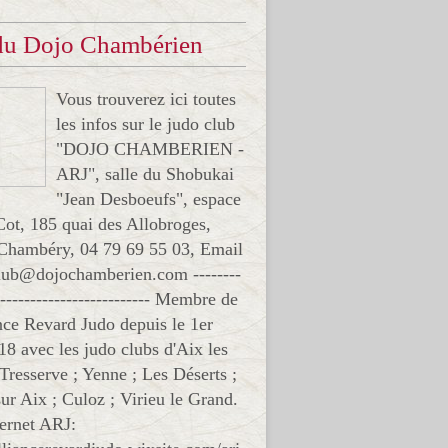
 du Dojo Chambérien
Vous trouverez ici toutes
les infos sur le judo club
"DOJO CHAMBERIEN -
ARJ", salle du Shobukai
"Jean Desboeufs", espace
Cot, 185 quai des Allobroges,
Chambéry, 04 79 69 55 03, Email
club@dojochamberien.com --------
-------------------------- Membre de
ance Revard Judo depuis le 1er
18 avec les judo clubs d'Aix les
 Tresserve ; Yenne ; Les Déserts ;
ur Aix ; Culoz ; Virieu le Grand.
ternet ARJ: