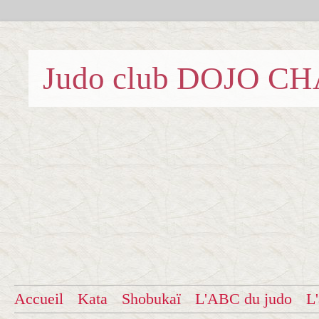
Judo club DOJO C
Accueil
Kata
Shobukaï
L'ABC du judo
L'