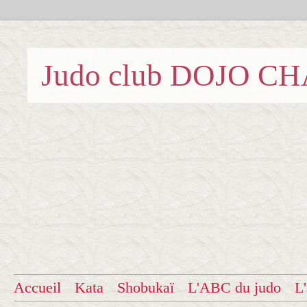
Judo club DOJO C
Accueil
Kata
Shobukaï
L'ABC du judo
L'