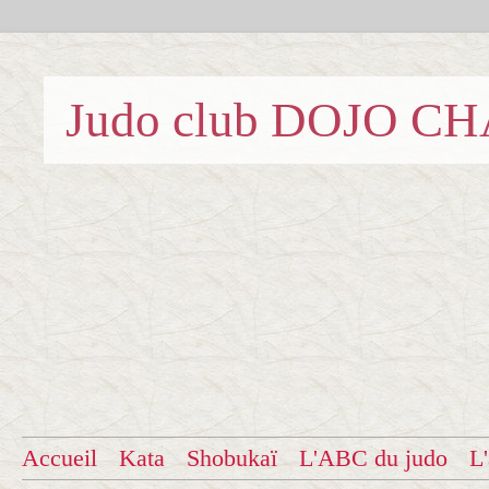
Judo club DOJO C
Accueil
Kata
Shobukaï
L'ABC du judo
L'