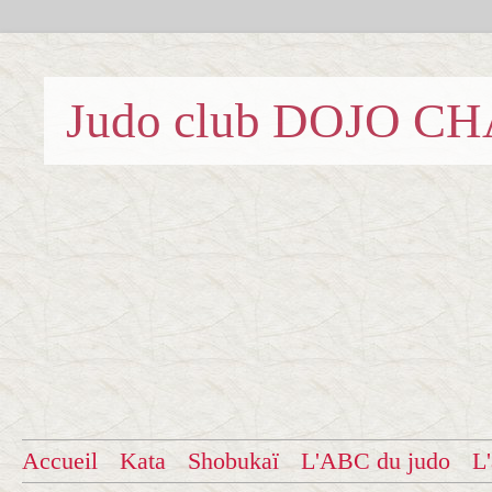
Judo club DOJO C
Accueil
Kata
Shobukaï
L'ABC du judo
L'