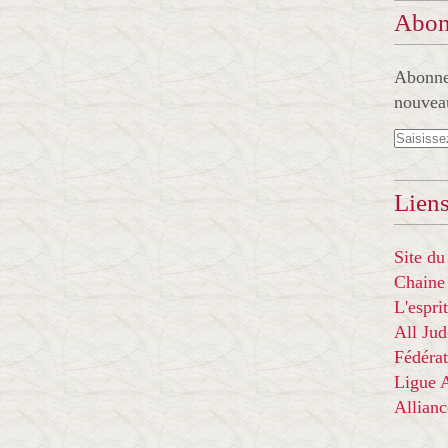
Abon
Abonnez
nouveau
Liens
Site du
Chaine
L'espr
All Ju
Fédérat
Ligue
Allian