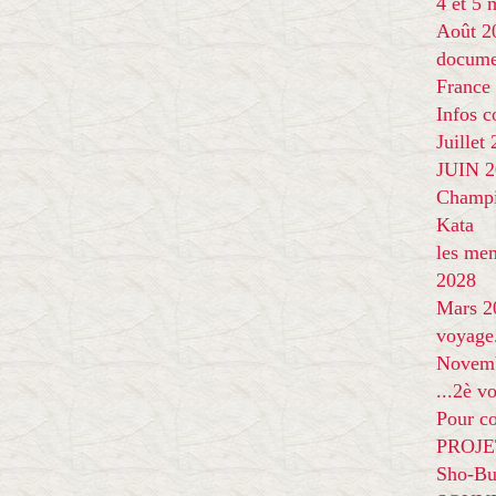
4 et 5
Août 2
docume
France
Infos 
Juillet
JUIN 20
Champi
Kata
les me
2028
Mars 2
voyage
Novem
...2è v
Pour co
PROJE
Sho-Bu