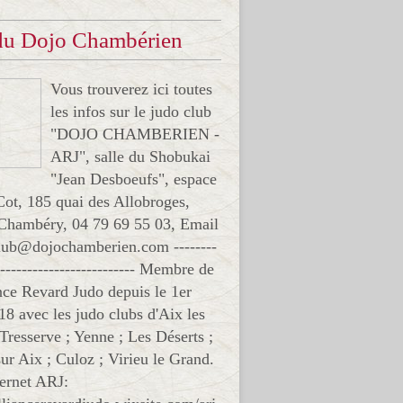
 du Dojo Chambérien
Vous trouverez ici toutes
les infos sur le judo club
"DOJO CHAMBERIEN -
ARJ", salle du Shobukai
"Jean Desboeufs", espace
Cot, 185 quai des Allobroges,
Chambéry, 04 79 69 55 03, Email
club@dojochamberien.com --------
-------------------------- Membre de
ance Revard Judo depuis le 1er
18 avec les judo clubs d'Aix les
 Tresserve ; Yenne ; Les Déserts ;
ur Aix ; Culoz ; Virieu le Grand.
ternet ARJ: