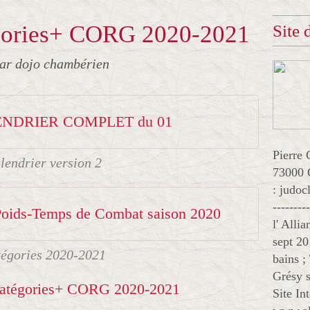
égories+ CORG 2020-2021
Site
ar dojo chambérien
NDRIER COMPLET du 01
Pierre 
lendrier version 2
73000 
: judo
--------
oids-Temps de Combat saison 2020
l' Alli
sept 20
tégories 2020-2021
bains ;
Grésy s
Site In