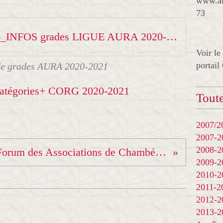
www.al
73
43506_INFOS grades LIGUE AURA 2020-2021 CORG
Voir le
portail
de grades AURA 2020-2021
Toute
2007/20
2007-
2008-
Forum des Associations de Chambéry et Journée du sport CDOSS
2009-
2010-
2011-
2012-
2013-