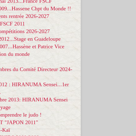
 mai 2013...France FSCF
009...Hassene Chpt du Monde !!
nts rentrée 2026-2027
 FSCF 2011
compétitions 2026-2027
 2012...Stage en Guadeloupe
07...Hassène et Patrice Vice
on du monde
mbres du Comité Directeur 2024-
012 : HIRANUMA Sensei...1er
.
bre 2013: HIRANUMA Sensei
oyage
mprendre le judo !
T "JAPON 2011"
-Kaï