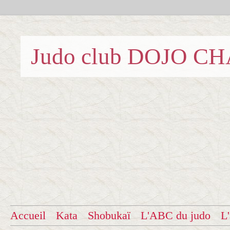
Judo club DOJO C
Accueil
Kata
Shobukaï
L'ABC du judo
L'