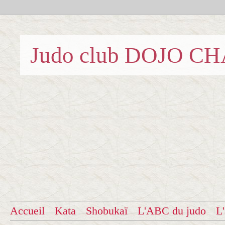
Judo club DOJO C
Accueil
Kata
Shobukaï
L'ABC du judo
L'