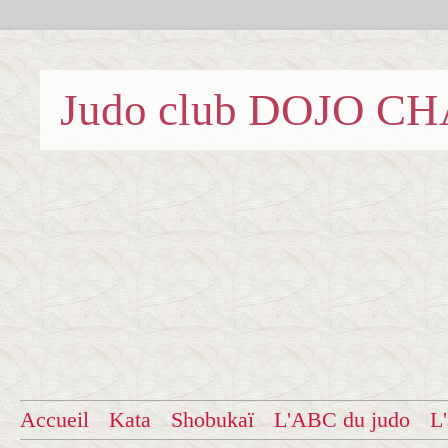
Judo club DOJO C
Accueil
Kata
Shobukaï
L'ABC du judo
L'