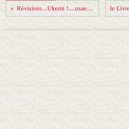
Révisions...Ukemi !....osae komi !