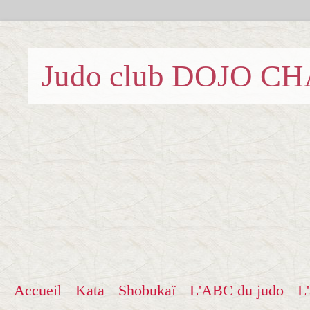
Judo club DOJO C
Accueil
Kata
Shobukaï
L'ABC du judo
L'