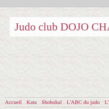
Judo club DOJO C
Accueil
Kata
Shobukaï
L'ABC du judo
L'