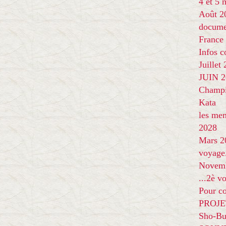
4 et 5
Août 2
docume
France
Infos 
Juillet
JUIN 20
Champi
Kata
les me
2028
Mars 2
voyage
Novem
...2è v
Pour co
PROJE
Sho-Bu