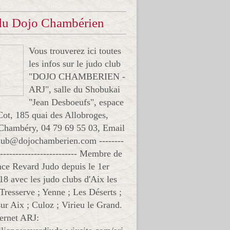
 du Dojo Chambérien
Vous trouverez ici toutes
les infos sur le judo club
"DOJO CHAMBERIEN -
ARJ", salle du Shobukai
"Jean Desboeufs", espace
Cot, 185 quai des Allobroges,
Chambéry, 04 79 69 55 03, Email
club@dojochamberien.com --------
-------------------------- Membre de
ance Revard Judo depuis le 1er
18 avec les judo clubs d'Aix les
 Tresserve ; Yenne ; Les Déserts ;
ur Aix ; Culoz ; Virieu le Grand.
ternet ARJ: