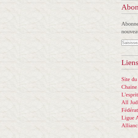
Abon
Abonnez
nouveau
Liens
Site du
Chaine
L'espr
All Ju
Fédérat
Ligue
Allian