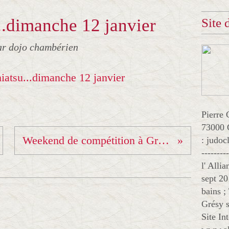
...dimanche 12 janvier
Site
ar dojo chambérien
Pierre 
73000 
Weekend de compétition à Grésy/Aix
: judo
--------
l' Alli
sept 20
bains ;
Grésy s
Site In