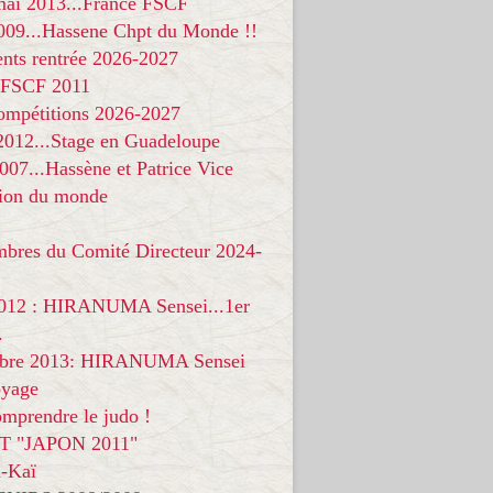
 mai 2013...France FSCF
009...Hassene Chpt du Monde !!
nts rentrée 2026-2027
 FSCF 2011
compétitions 2026-2027
 2012...Stage en Guadeloupe
07...Hassène et Patrice Vice
on du monde
mbres du Comité Directeur 2024-
012 : HIRANUMA Sensei...1er
.
bre 2013: HIRANUMA Sensei
oyage
mprendre le judo !
T "JAPON 2011"
-Kaï