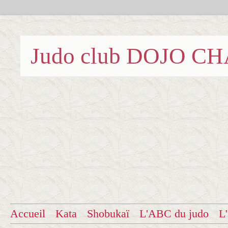
Judo club DOJO C
Accueil
Kata
Shobukaï
L'ABC du judo
L'