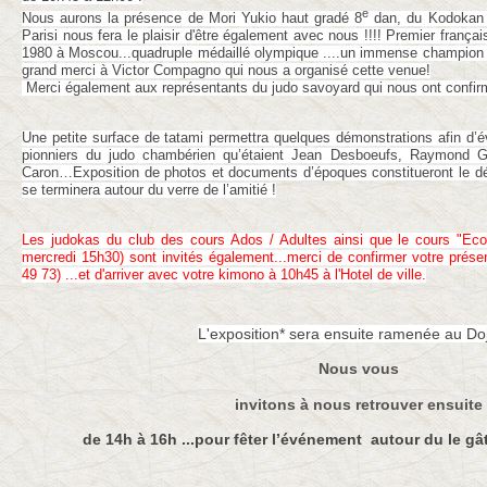
e
Nous aurons la présence de Mori Yukio haut gradé 8
dan, du Kodokan d
Parisi nous fera le plaisir d'être également avec nous !!!! Premier franç
1980 à Moscou...quadruple médaillé olympique ....un immense champion et
grand merci à Victor Compagno qui nous a organisé cette venue!
Merci également aux représentants du judo savoyard qui nous ont confirmé
Une petite surface de tatami permettra quelques démonstrations afin d’év
pionniers du judo chambérien qu’étaient Jean Desboeufs, Raymond 
Caron…Exposition de photos et documents d’époques constitueront le dé
se terminera autour du verre de l’amitié !
Les judokas du club des cours Ados / Adultes ainsi que le cours "Ecol
mercredi 15h30) sont invités également...merci de confirmer votre prés
49 73) ...et d'arriver avec votre kimono à 10h45 à l'Hotel de ville.
L'exposition* sera ensuite ramenée au Do
Nous vous
invitons à nous retrouver ensuite
de 14h à 16h ...pour fêter
l’événement
autour du le gât