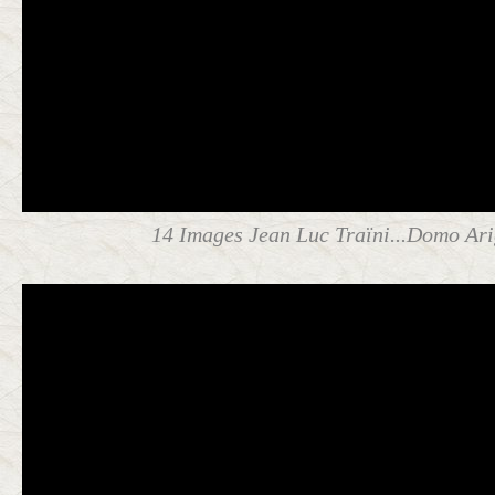
14 Images Jean Luc Traïni...Domo Arig