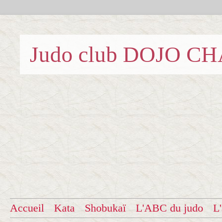
Judo club DOJO C
Accueil
Kata
Shobukaï
L'ABC du judo
L'