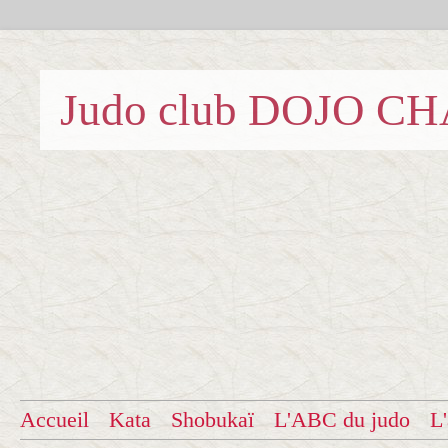
Judo club DOJO C
Accueil
Kata
Shobukaï
L'ABC du judo
L'