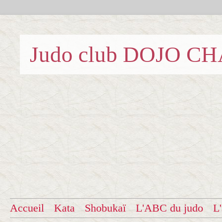
Judo club DOJO C
Accueil
Kata
Shobukaï
L'ABC du judo
L'