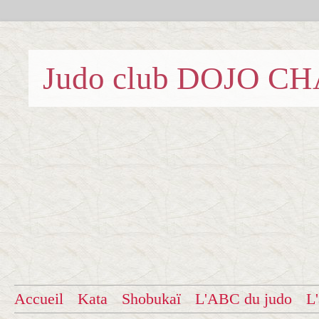
Judo club DOJO C
Accueil
Kata
Shobukaï
L'ABC du judo
L'