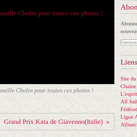
Abon
Abonnez
nouveau
Liens
Site du
Chaine
amille Cholin pour toutes ces photos !
L'espr
All Ju
Fédérat
Ligue
Grand Prix Kata de Giavenno(Italie)
Allian