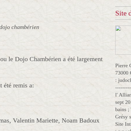
Site
 dojo chambérien
 ou le Dojo Chambérien a été largement
Pierre 
73000 
: judo
 été remis a:
--------
l' Alli
sept 20
bains ;
Grésy s
umas, Valentin Mariette, Noam Badoux
Site In