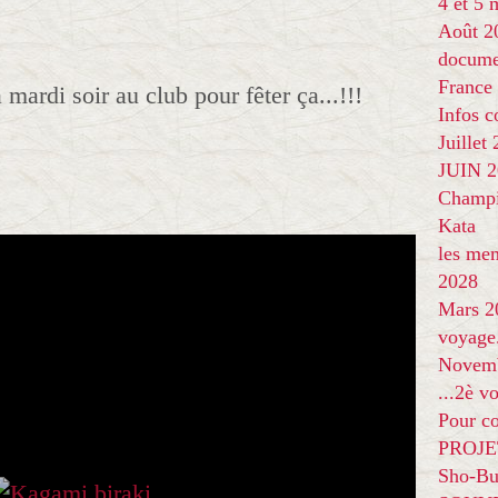
4 et 5
Août 2
docume
France
mardi soir au club pour fêter ça...!!!
Infos 
Juillet
JUIN 20
Champi
Kata
les me
2028
Mars 2
voyage
Novem
...2è v
Pour co
PROJE
Sho-Bu