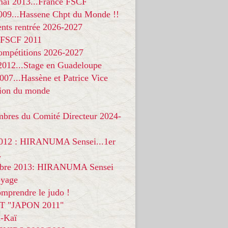
 mai 2013...France FSCF
009...Hassene Chpt du Monde !!
nts rentrée 2026-2027
 FSCF 2011
compétitions 2026-2027
 2012...Stage en Guadeloupe
07...Hassène et Patrice Vice
on du monde
mbres du Comité Directeur 2024-
012 : HIRANUMA Sensei...1er
.
bre 2013: HIRANUMA Sensei
oyage
mprendre le judo !
T "JAPON 2011"
-Kaï