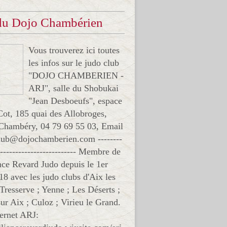
 du Dojo Chambérien
Vous trouverez ici toutes
les infos sur le judo club
"DOJO CHAMBERIEN -
ARJ", salle du Shobukai
"Jean Desboeufs", espace
Cot, 185 quai des Allobroges,
Chambéry, 04 79 69 55 03, Email
club@dojochamberien.com --------
-------------------------- Membre de
ance Revard Judo depuis le 1er
18 avec les judo clubs d'Aix les
 Tresserve ; Yenne ; Les Déserts ;
ur Aix ; Culoz ; Virieu le Grand.
ternet ARJ: