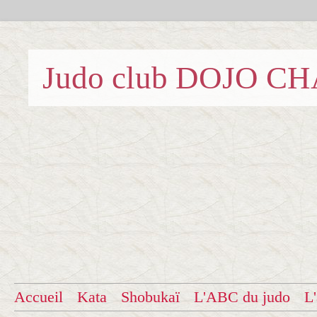
Judo club DOJO C
Accueil
Kata
Shobukaï
L'ABC du judo
L'