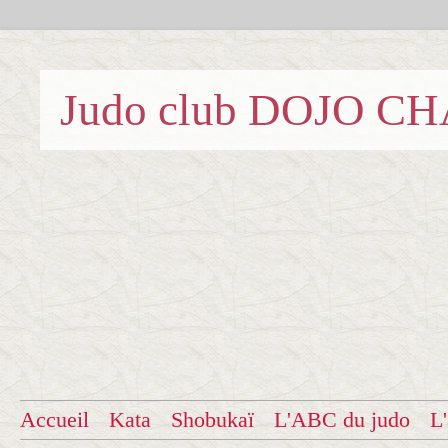
Judo club DOJO C
Accueil
Kata
Shobukaï
L'ABC du judo
L'