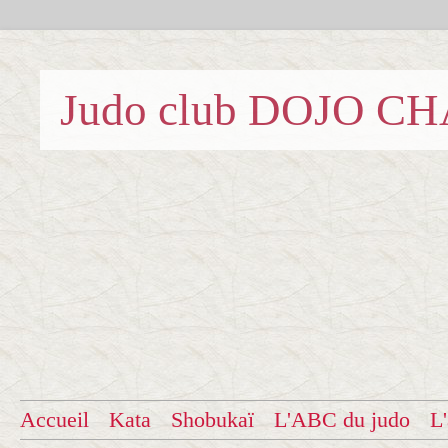
Judo club DOJO C
Accueil
Kata
Shobukaï
L'ABC du judo
L'