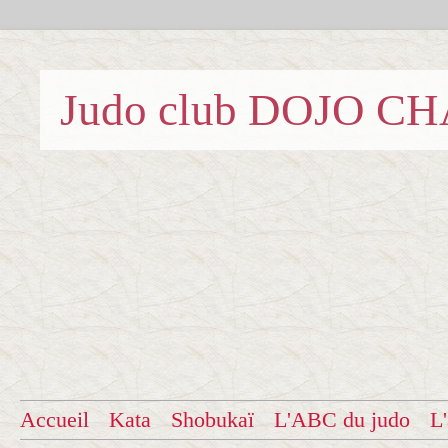
Judo club DOJO C
Accueil
Kata
Shobukaï
L'ABC du judo
L'