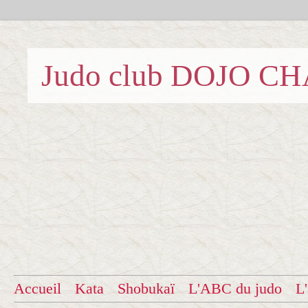
Judo club DOJO C
Accueil
Kata
Shobukaï
L'ABC du judo
L'