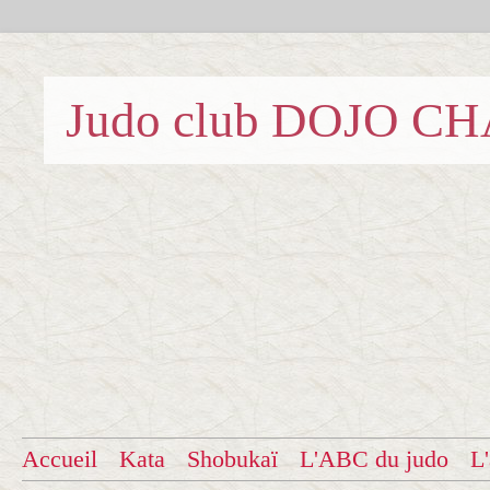
Judo club DOJO C
Accueil
Kata
Shobukaï
L'ABC du judo
L'