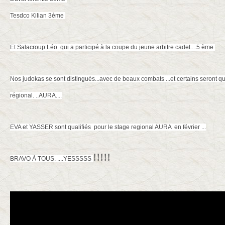
Tesdco Kilian 3ème
Et Salacroup Léo qui a participé à la coupe du jeune arbitre cadet....5 ème
Nos judokas se sont distingués...avec de beaux combats ...et certains seront q
régional. ..AURA....
EVA et YASSER sont qualifiés pour le stage regional AURA en février ...
!!!!!
BRAVO À TOUS. ....YESSSSS