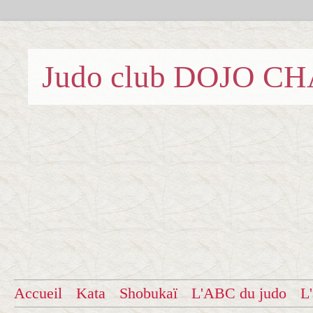
Judo club DOJO C
Accueil
Kata
Shobukaï
L'ABC du judo
L'