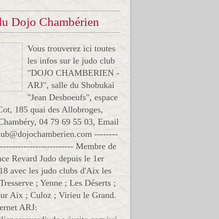
 du Dojo Chambérien
Vous trouverez ici toutes
les infos sur le judo club
"DOJO CHAMBERIEN -
ARJ", salle du Shobukai
"Jean Desboeufs", espace
Cot, 185 quai des Allobroges,
Chambéry, 04 79 69 55 03, Email
club@dojochamberien.com --------
-------------------------- Membre de
ance Revard Judo depuis le 1er
18 avec les judo clubs d'Aix les
 Tresserve ; Yenne ; Les Déserts ;
ur Aix ; Culoz ; Virieu le Grand.
ternet ARJ: