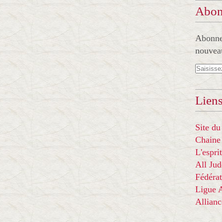
Abon
Abonnez
nouveau
Liens
Site du
Chaine
L'espr
All Ju
Fédérat
Ligue
Allian