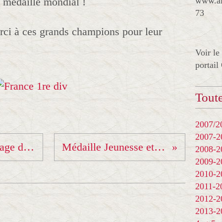
 médaillé mondial !
www.al
73
rci à ces grands champions pour leur
Voir le
portail
Toute
2007/20
2007-
Vincent Christine au Stage de Pierre Bénite
Médaille Jeunesse et sports 2016
2008-
2009-
2010-
2011-
2012-
2013-