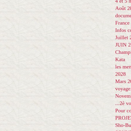
4 et 5
Août 2
docume
France
Infos 
Juillet
JUIN 20
Champi
Kata
les me
2028
Mars 2
voyage
Novem
...2è v
Pour co
PROJE
Sho-Bu