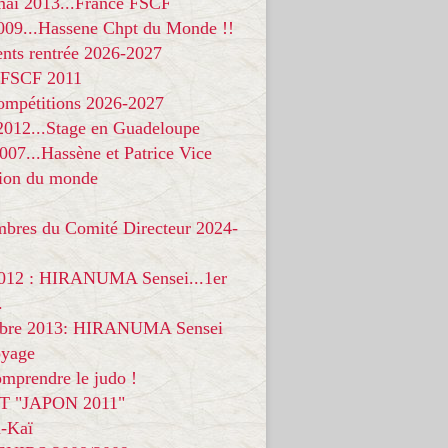
 mai 2013...France FSCF
009...Hassene Chpt du Monde !!
nts rentrée 2026-2027
 FSCF 2011
compétitions 2026-2027
 2012...Stage en Guadeloupe
07...Hassène et Patrice Vice
on du monde
mbres du Comité Directeur 2024-
012 : HIRANUMA Sensei...1er
.
bre 2013: HIRANUMA Sensei
oyage
mprendre le judo !
T "JAPON 2011"
-Kaï