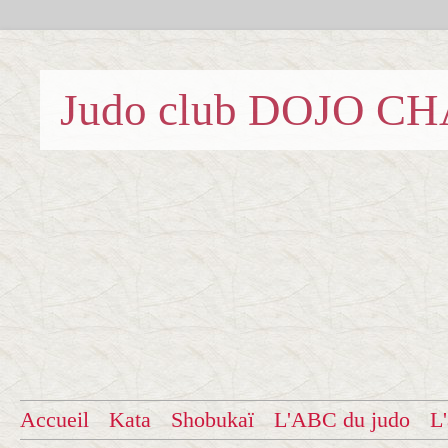
Judo club DOJO C
Accueil
Kata
Shobukaï
L'ABC du judo
L'