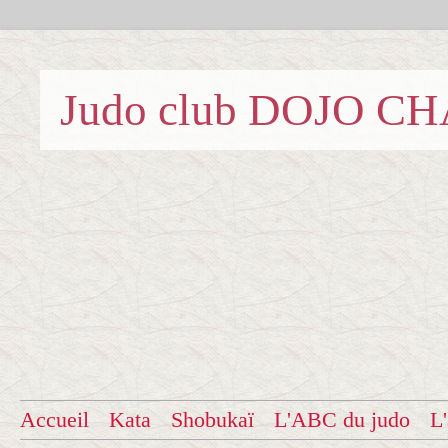
Judo club DOJO C
Accueil
Kata
Shobukaï
L'ABC du judo
L'