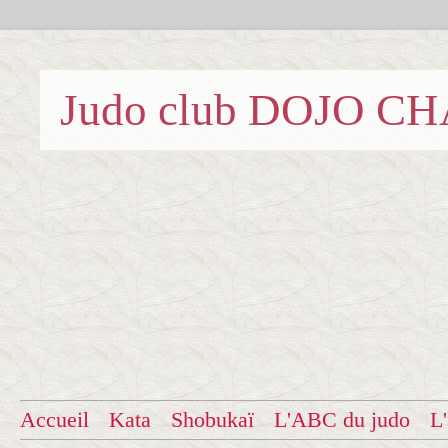
Judo club DOJO C
Accueil
Kata
Shobukaï
L'ABC du judo
L'