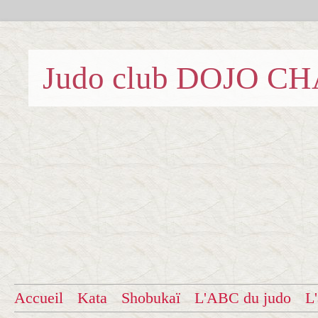
Judo club DOJO C
Accueil
Kata
Shobukaï
L'ABC du judo
L'