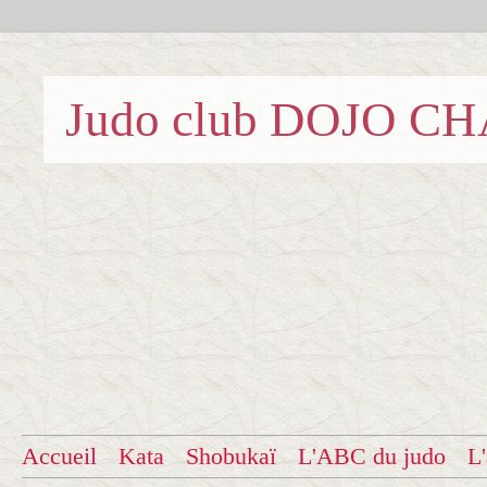
Judo club DOJO C
Accueil
Kata
Shobukaï
L'ABC du judo
L'